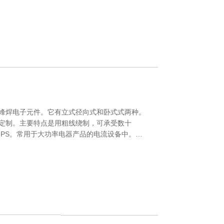
波峰焊电子元件。它有立式径向式和卧式式两种。
定制。主要特点是用粗线绕制，可承受数十
MPS。常用于大功率电器产品的电流设备中。我
中国和世界其他国家。