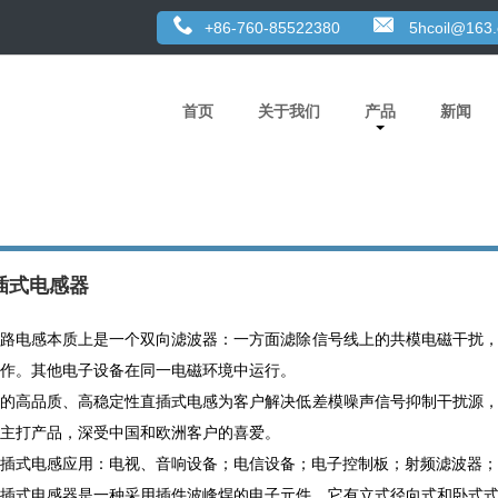
+86-760-85522380
5hcoil@163
首页
关于我们
产品
新闻
插式电感器
路电感本质上是一个双向滤波器：一方面滤除信号线上的共模电磁干扰
作。其他电子设备在同一电磁环境中运行。
的高品质、高稳定性直插式电感为客户解决低差模噪声信号抑制干扰源
主打产品，深受中国和欧洲客户的喜爱。
插式电感应用：电视、音响设备；电信设备；电子控制板；射频滤波器；
插式电感器是一种采用插件波峰焊的电子元件。它有立式径向式和卧式