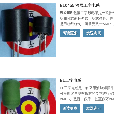
EL0455 涂层工字电感
EL0455 包覆工字形电感是一
型和卧式两种型式，型式多样。也
是用粗线绕制，可承受数十AMPS
电器产品的电流设备中。我们的产
阅读更多
发送询问
家。
EL工字电感
EL工字电感是一种采用波峰焊插
可根据客户现有板材的要求进行定
AMPS、数百、数千、甚至数万A
们的产品符合欧盟标准，并出口到
阅读更多
发送询问