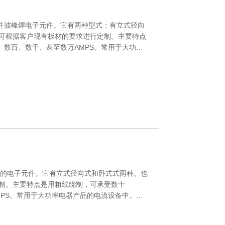
款插件波峰焊电子元件。它有两种型式：有立式径向
可根据客户现有板材的要求进行定制。主要特点
、数百、数千、甚至数万AMPS。常用于大功率
品符合欧盟标准，并出口到中国和世界其他国
件的电子元件。它有立式径向式和卧式式两种。也
制。主要特点是用粗线绕制，可承受数十
MPS。常用于大功率电器产品的电流设备中。我
中国和世界其他国家。