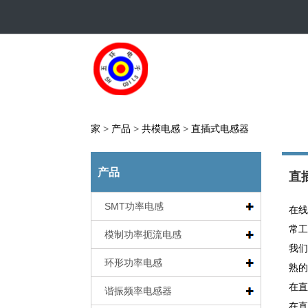
家
>
产品
>
共模电感
>
直插式电感器
产品
直
SMT功率电感
在线
常工
模制功率扼流电感
我们
环形功率电感
熟的
在直
谐振频率电感器
在直