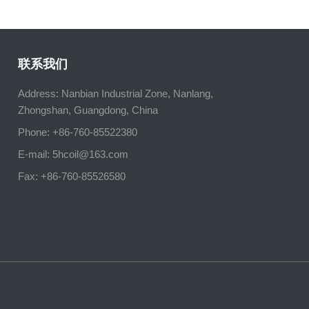
联系我们
Address: Nanbian Industrial Zone, Nanlang,
Zhongshan, Guangdong, China
Phone: +86-760-85522380
E-mail:
5hcoil@163.com
Fax: +86-760-85526580