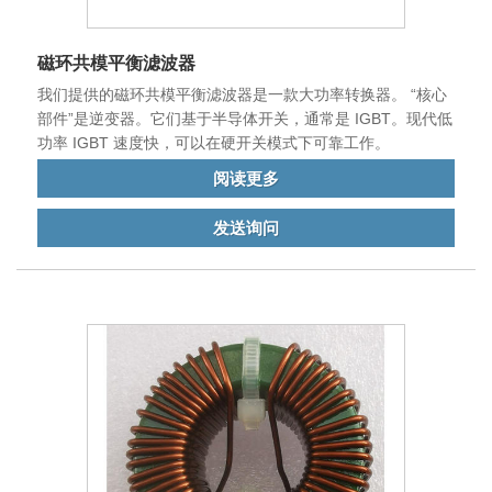
磁环共模平衡滤波器
我们提供的磁环共模平衡滤波器是一款大功率转换器。 “核心
部件”是逆变器。它们基于半导体开关，通常是 IGBT。现代低
功率 IGBT 速度快，可以在硬开关模式下可靠工作。
阅读更多
发送询问