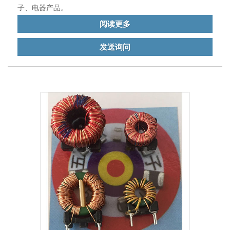
子、电器产品。
阅读更多
发送询问