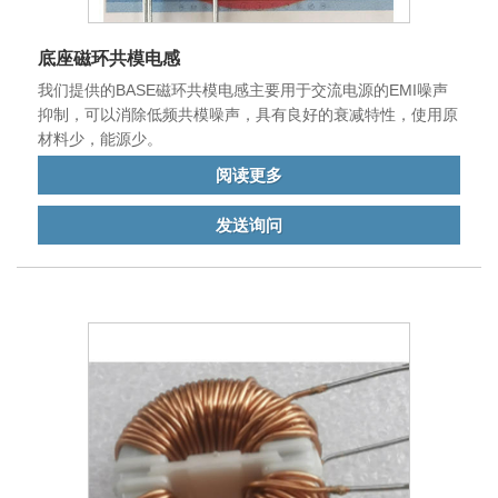
底座磁环共模电感
我们提供的BASE磁环共模电感主要用于交流电源的EMI噪声
抑制，可以消除低频共模噪声，具有良好的衰减特性，使用原
材料少，能源少。
阅读更多
发送询问