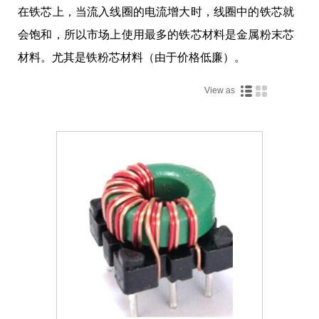
在铁芯上，当流入线圈的电流增大时，线圈中的铁芯就
会饱和，所以市场上使用最多的铁芯材料是金属粉末芯
材料。尤其是铁粉芯材料（由于价格低廉）。
View as