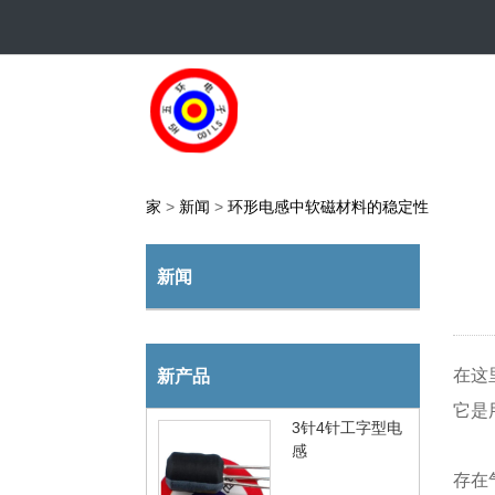
家
>
新闻
>
环形电感中软磁材料的稳定性
新闻
在这
新产品
它是
3针4针工字型电
感
存在