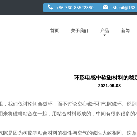
+86-760-85522380
5hcoil@163
首页
关于我们
产品
新闻
环形电感中软磁材料的稳
2021-09-08
里，我们仅讨论闭合磁环，而不讨论空心磁环和气隙磁环。说到高
用来将磁粉粘合在一起，用粘合材料形成的，中间有很多很多的
气隙是因为树脂等粘合材料的磁性与空气的磁性大致相同。这意