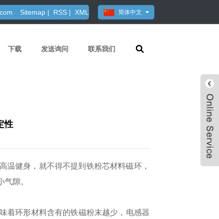
.com
Sitemap
|
RSS
|
XML
简体中文
下载
发送询问
联系我们
定性
温健身，就不得不提到铁粉芯材料磁环​​，
小气隙。
味着环形材料含有的铁磁粉末越少，电感器
Live