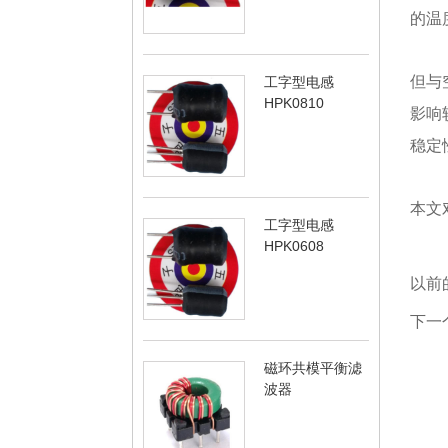
的温
但与
工字型电感
HPK0810
影响
稳定
本文
工字型电感
HPK0608
以前
下一
磁环共模平衡滤
波器