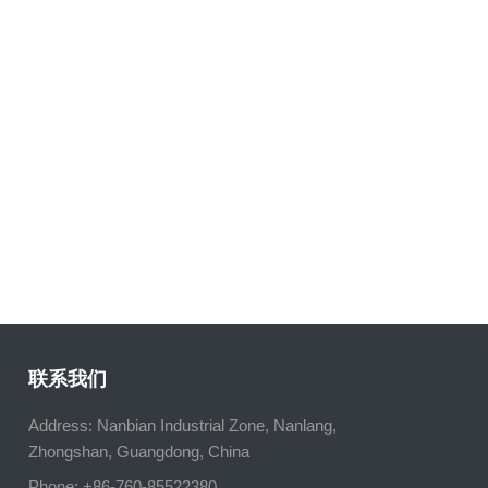
联系我们
Address: Nanbian Industrial Zone, Nanlang,
Zhongshan, Guangdong, China
Phone: +86-760-85522380